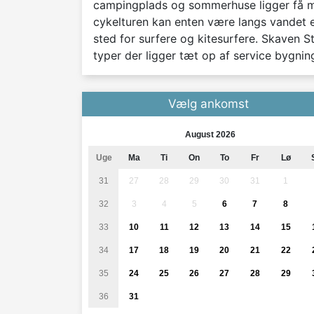
campingplads og sommerhuse ligger få met
cykelturen kan enten være langs vandet el
sted for surfere og kitesurfere. Skaven S
typer der ligger tæt op af service bygnin
Vælg ankomst
August 2026
Uge
Ma
Ti
On
To
Fr
Lø
31
27
28
29
30
31
1
32
3
4
5
6
7
8
33
10
11
12
13
14
15
34
17
18
19
20
21
22
35
24
25
26
27
28
29
36
31