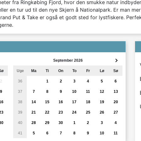
er fra Ringkøbing Fjord, hvor den smukke natur indbyder ti
ler en tur ud til den nye Skjern å Nationalpark. Er man mere
trand Put & Take er også et godt sted for lystfiskere. Perfe
gerne.
September 2026
Sø
Uge
Ma
Ti
On
To
Fr
Lø
Sø
2
36
1
2
3
4
5
6
9
37
7
8
9
10
11
12
13
16
38
14
15
16
17
18
19
20
23
39
21
22
23
24
25
26
27
30
40
28
29
30
1
2
3
4
41
5
6
7
8
9
10
11