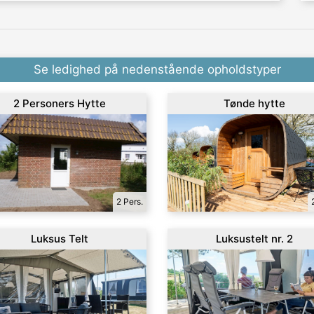
Se ledighed på nedenstående opholdstyper
2 Personers Hytte
Tønde hytte
2 Pers.
Luksus Telt
Luksustelt nr. 2