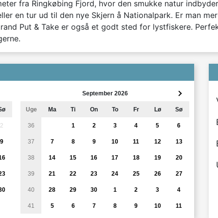
er fra Ringkøbing Fjord, hvor den smukke natur indbyder ti
ler en tur ud til den nye Skjern å Nationalpark. Er man mere
trand Put & Take er også et godt sted for lystfiskere. Perfe
gerne.
September 2026
Sø
Uge
Ma
Ti
On
To
Fr
Lø
Sø
2
36
1
2
3
4
5
6
9
37
7
8
9
10
11
12
13
16
38
14
15
16
17
18
19
20
23
39
21
22
23
24
25
26
27
30
40
28
29
30
1
2
3
4
41
5
6
7
8
9
10
11