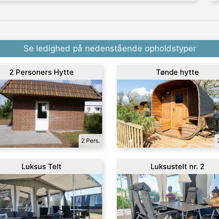
Se ledighed på nedenstående opholdstyper
2 Personers Hytte
Tønde hytte
2 Pers.
Luksus Telt
Luksustelt nr. 2