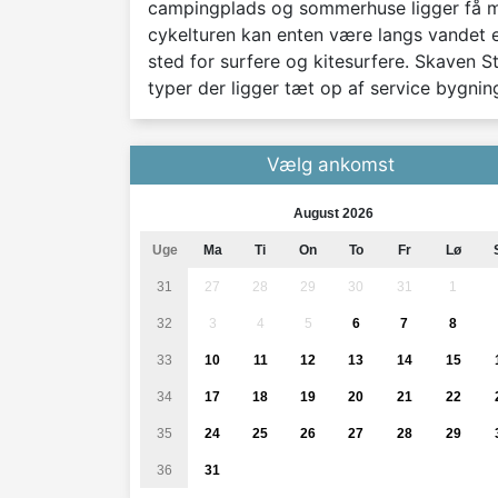
campingplads og sommerhuse ligger få met
cykelturen kan enten være langs vandet el
sted for surfere og kitesurfere. Skaven S
typer der ligger tæt op af service bygnin
Vælg ankomst
August 2026
Uge
Ma
Ti
On
To
Fr
Lø
31
27
28
29
30
31
1
32
3
4
5
6
7
8
33
10
11
12
13
14
15
34
17
18
19
20
21
22
35
24
25
26
27
28
29
36
31